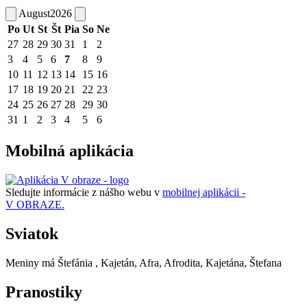
August
2026
Po
Ut
St
Št
Pia
So
Ne
27
28
29
30
31
1
2
3
4
5
6
7
8
9
10
11
12
13
14
15
16
17
18
19
20
21
22
23
24
25
26
27
28
29
30
31
1
2
3
4
5
6
Mobilná aplikácia
Sledujte informácie z nášho webu v
mobilnej aplikácii -
V OBRAZE.
Sviatok
Meniny má
Štefánia
, Kajetán, Afra, Afrodita, Kajetána, Štefana
Pranostiky