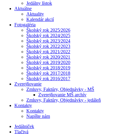
Jedálny lístok
Aktuálne
Aktuality
Kalendár akcií
Fotogaléria
Školský rok 2025⁄2026
Školský rok 2024⁄2025
Školský rok 2023⁄2024
Školský rok 2022⁄2023
Školský rok 2021⁄2022
Školský rok 2020⁄2021
Školský rok 2019⁄2020
Školský rok 2018⁄2019
Školský rok 2017⁄2018
Školský rok 2016⁄2017
Zverejňovanie
Zmluvy, Faktúry, Objednávky - MŠ
Zverejňovanie MŠ archív
Zmluvy, Faktúry, Objednávky - jedáleň
Kontakty
Kontakty
Napíšte nám
Jedálniček
Tlačivá